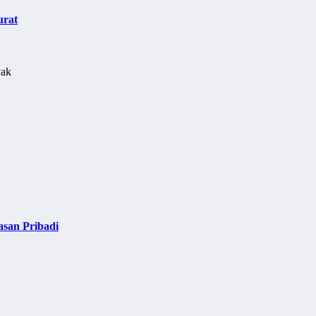
urat
asan Pribadi