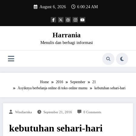
Skip
August 6, 2026
6:00:24 AM
to
content
Harrania
Menulis dan berbagi informasi
Home
2016
September
21
Asyiknya berbelanja online di toko online mumu
kebutuhan sehari-hari
Windiariska
September 21, 2016
0 Comments
kebutuhan sehari-hari