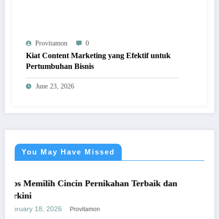
Provitamon
0
Kiat Content Marketing yang Efektif untuk
Pertumbuhan Bisnis
June 23, 2026
You May Have Missed
UMUM
h Cincin Pernikahan Terbaik dan
Panduan Muda
yang Mengun
026
January 26, 202
Provitamon