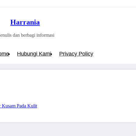
Harrania
enulis dan berbagi informasi
ome
Hubungi Kami
Privacy Policy
r Kusam Pada Kulit