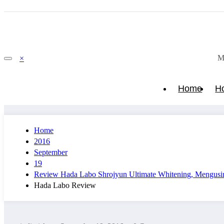
M
×
Home
H
Home
2016
September
19
Review Hada Labo Shrojyun Ultimate Whitening, Mengusi
Hada Labo Review