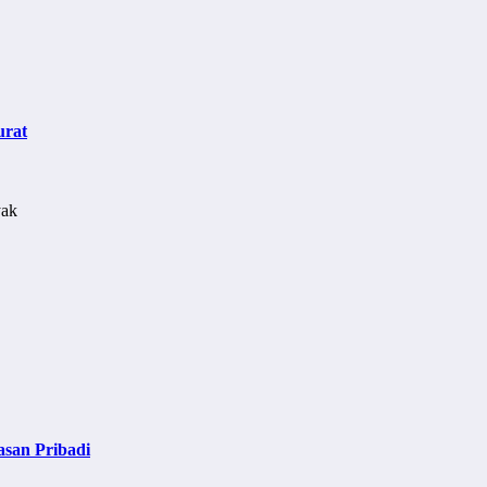
urat
asan Pribadi