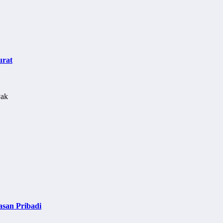
urat
asan Pribadi