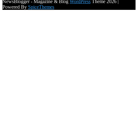
NewsBlogger - Magazine & Blog
WordPress
Theme 2026 |
Powered By
SpiceThemes