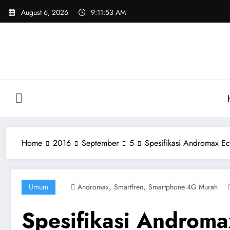
Skip
August 6, 2026
9:11:54 AM
to
content
Home
2016
September
5
Spesifikasi Andromax E
,
,
Umum
Andromax
Smartfren
Smartphone 4G Murah
Spesifikasi Androm