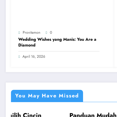
Provitamon
0
Wedding Wishes yang Manis: You Are a
Diamond
April 16, 2026
You May Have Missed
Panduan Mudah Beli
Tak P
UMUM
UMUM