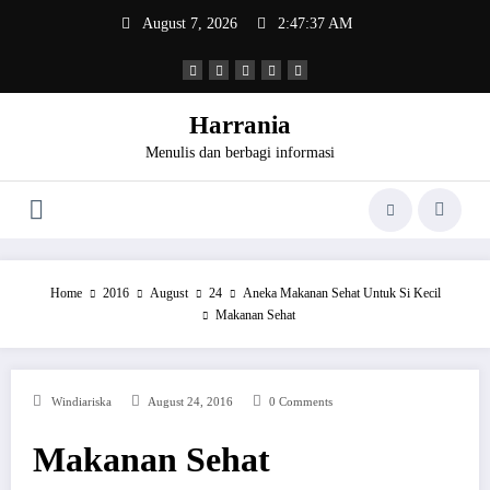
Skip
August 7, 2026
2:47:37 AM
to
content
Harrania
Menulis dan berbagi informasi
Home
2016
August
24
Aneka Makanan Sehat Untuk Si Kecil
Makanan Sehat
Windiariska
August 24, 2016
0 Comments
Makanan Sehat