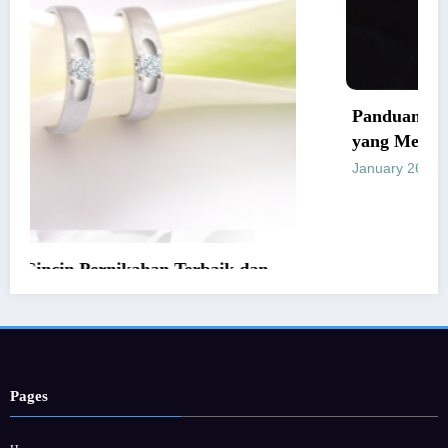
Panduan Mudah Beli Cincin Ber
yang Menguntungkan
January 26, 2026
Provitamon
n Terbaik dan
Pages
Home
Hubungi Kami
Privacy Policy