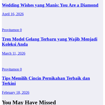
Wedding Wishes yang Manis: You Are a Diamond
April 16, 2026
Provitamon
0
Tren Model Gelang Terbaru yang Wajib Menjadi
Koleksi Anda
March 11, 2026
Provitamon
0
Tips Memilih Cincin Pernikahan Terbaik dan
Terkini
February 18, 2026
You May Have Missed