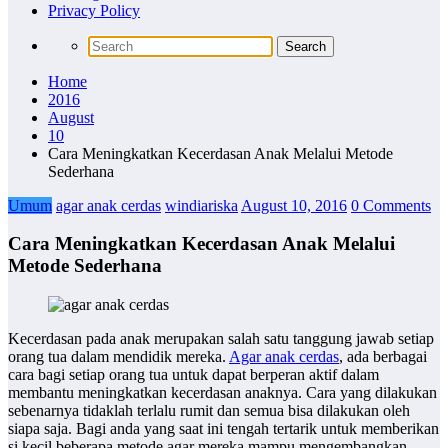
Privacy Policy
Home
2016
August
10
Cara Meningkatkan Kecerdasan Anak Melalui Metode
Sederhana
Umum
agar anak cerdas
windiariska
August 10, 2016
0 Comments
Cara Meningkatkan Kecerdasan Anak Melalui
Metode Sederhana
Kecerdasan pada anak merupakan salah satu tanggung jawab setiap
orang tua dalam mendidik mereka.
Agar anak cerdas
, ada berbagai
cara bagi setiap orang tua untuk dapat berperan aktif dalam
membantu meningkatkan kecerdasan anaknya. Cara yang dilakukan
sebenarnya tidaklah terlalu rumit dan semua bisa dilakukan oleh
siapa saja. Bagi anda yang saat ini tengah tertarik untuk memberikan
si kecil beberapa metode agar mereka mampu mengembangkan