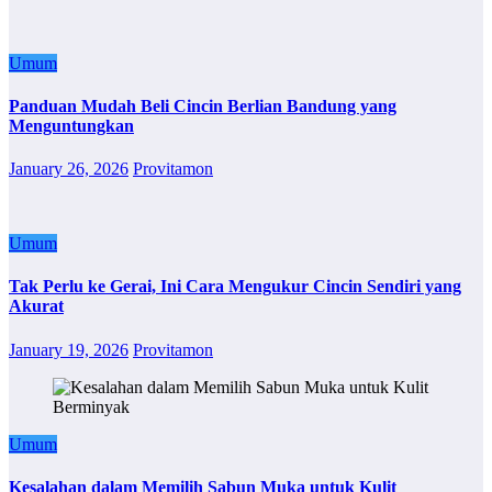
Umum
Panduan Mudah Beli Cincin Berlian Bandung yang
Menguntungkan
January 26, 2026
Provitamon
Umum
Tak Perlu ke Gerai, Ini Cara Mengukur Cincin Sendiri yang
Akurat
January 19, 2026
Provitamon
Umum
Kesalahan dalam Memilih Sabun Muka untuk Kulit