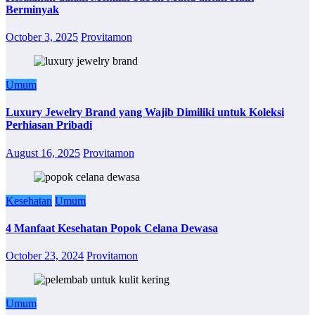
Berminyak
October 3, 2025
Provitamon
Umum
Luxury Jewelry Brand yang Wajib Dimiliki untuk Koleksi
Perhiasan Pribadi
August 16, 2025
Provitamon
Kesehatan
Umum
4 Manfaat Kesehatan Popok Celana Dewasa
October 23, 2024
Provitamon
Umum