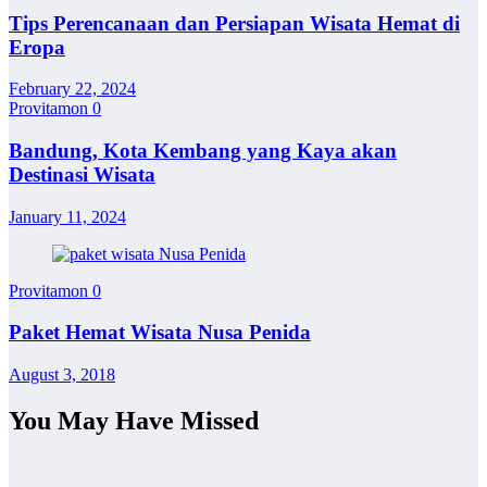
Tips Perencanaan dan Persiapan Wisata Hemat di
Eropa
February 22, 2024
Provitamon
0
Bandung, Kota Kembang yang Kaya akan
Destinasi Wisata
January 11, 2024
Provitamon
0
Paket Hemat Wisata Nusa Penida
August 3, 2018
You May Have Missed