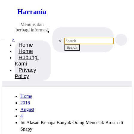
Harrania
Menulis dan
berbagi informasi
×
Home
Home
Hubungi
Kami
Privacy
Policy
Home
2016
August
4
Ini Alasan Kenapa Banyak Orang Mencetak Brosur di
Snapy