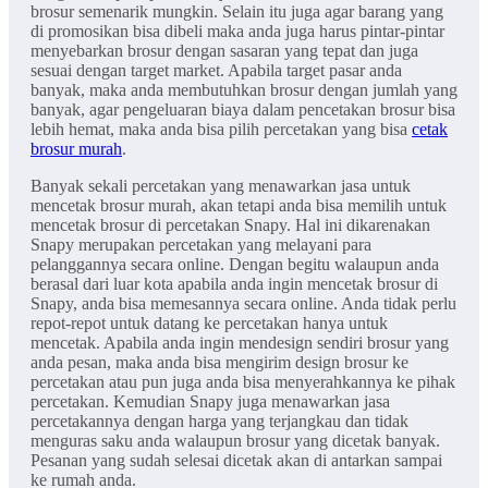
brosur semenarik mungkin. Selain itu juga agar barang yang
di promosikan bisa dibeli maka anda juga harus pintar-pintar
menyebarkan brosur dengan sasaran yang tepat dan juga
sesuai dengan target market. Apabila target pasar anda
banyak, maka anda membutuhkan brosur dengan jumlah yang
banyak, agar pengeluaran biaya dalam pencetakan brosur bisa
lebih hemat, maka anda bisa pilih percetakan yang bisa
cetak
brosur murah
.
Banyak sekali percetakan yang menawarkan jasa untuk
mencetak brosur murah, akan tetapi anda bisa memilih untuk
mencetak brosur di percetakan Snapy. Hal ini dikarenakan
Snapy merupakan percetakan yang melayani para
pelanggannya secara online. Dengan begitu walaupun anda
berasal dari luar kota apabila anda ingin mencetak brosur di
Snapy, anda bisa memesannya secara online. Anda tidak perlu
repot-repot untuk datang ke percetakan hanya untuk
mencetak. Apabila anda ingin mendesign sendiri brosur yang
anda pesan, maka anda bisa mengirim design brosur ke
percetakan atau pun juga anda bisa menyerahkannya ke pihak
percetakan. Kemudian Snapy juga menawarkan jasa
percetakannya dengan harga yang terjangkau dan tidak
menguras saku anda walaupun brosur yang dicetak banyak.
Pesanan yang sudah selesai dicetak akan di antarkan sampai
ke rumah anda.