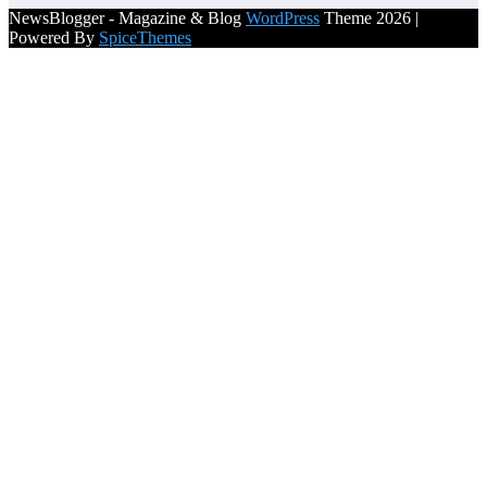
NewsBlogger - Magazine & Blog
WordPress
Theme 2026 |
Powered By
SpiceThemes