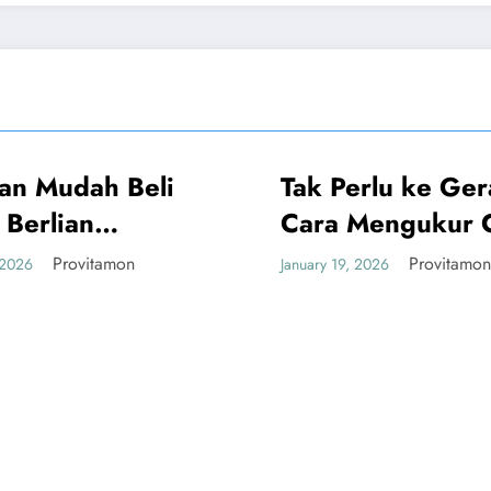
dah Beli
Tak Perlu ke Gerai, Ini
UMUM
an
Cara Mengukur Cincin
ang
Sendiri yang Akurat
ovitamon
Provitamon
January 19, 2026
gkan