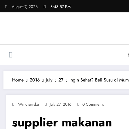
Skip
August 7, 2026
8:43:57 PM
to
content
Home
2016
July
27
Ingin Sehat? Beli Susu di Mum
Windiariska
July 27, 2016
0 Comments
supplier makanan