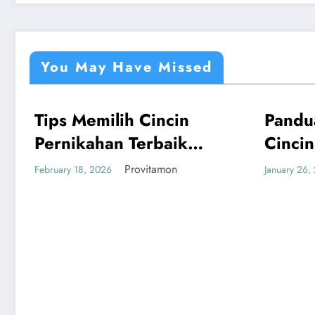
You May Have Missed
ips Memilih Cincin
Panduan Mu
UMUM
UMUM
ernikahan Terbaik
Cincin Berli
an Terkini
Bandung y
Provitamon
Pr
bruary 18, 2026
January 26, 2026
Menguntun