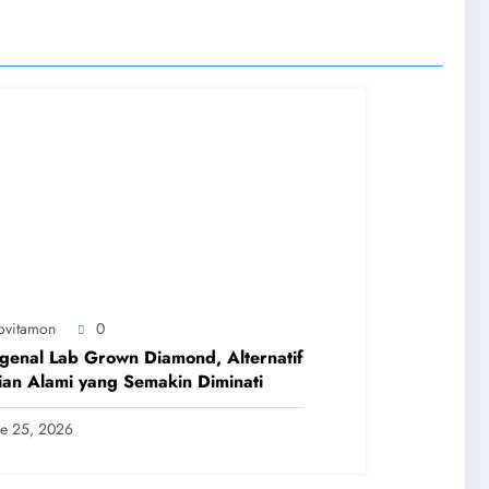
ovitamon
0
enal Lab Grown Diamond, Alternatif
ian Alami yang Semakin Diminati
ne 25, 2026