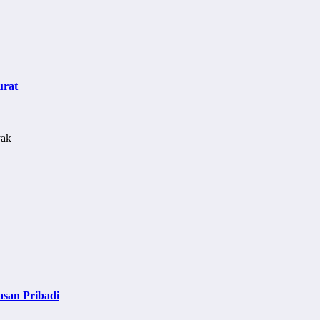
urat
asan Pribadi