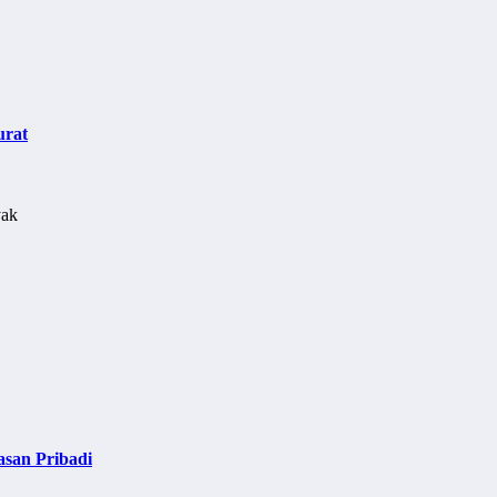
urat
asan Pribadi