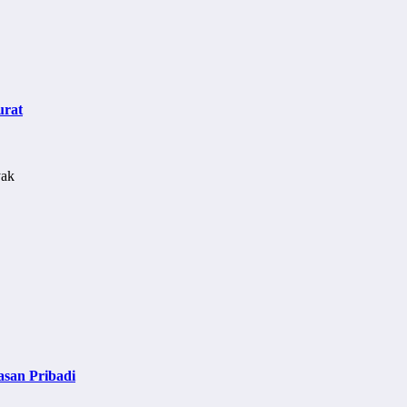
urat
asan Pribadi