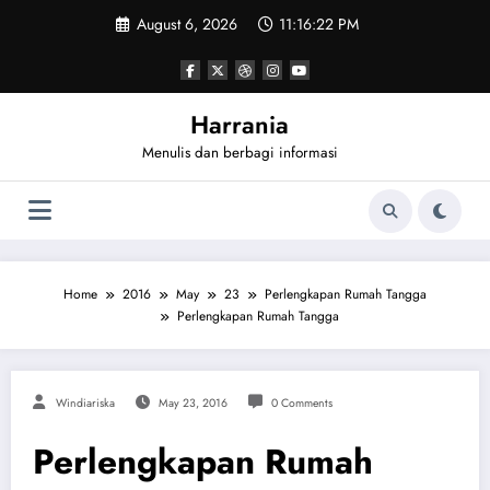
Skip
August 6, 2026
11:16:22 PM
to
content
Harrania
Menulis dan berbagi informasi
Home
2016
May
23
Perlengkapan Rumah Tangga
Perlengkapan Rumah Tangga
Windiariska
May 23, 2016
0 Comments
Perlengkapan Rumah