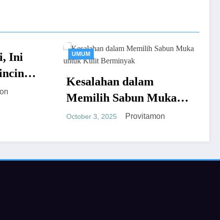
UMUM
UMUM
Kesalahan dalam
Memilih Sabun Muka
untuk Kulit Berminyak
Provitamon
October 3, 2025
Luxury 
yang Wa
untuk K
August 16, 2
Pribadi