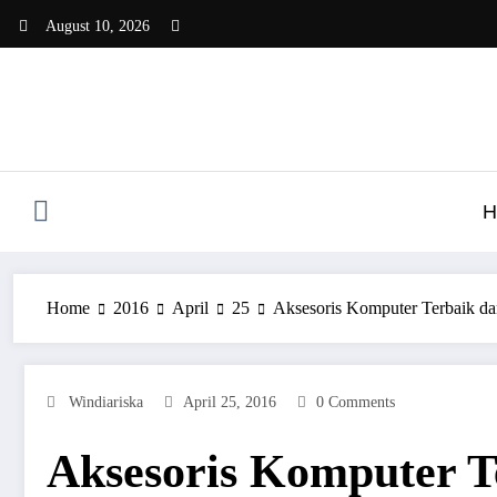
Skip
August 10, 2026
to
content
H
Home
2016
April
25
Aksesoris Komputer Terbaik da
Windiariska
April 25, 2016
0 Comments
Aksesoris Komputer T