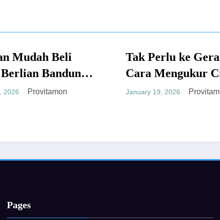
Beli
Tak Perlu ke Gerai, Ini
UMUM
Bandung
Cara Mengukur Cincin
ngkan
Sendiri yang Akurat
tamon
Provitamon
January 19, 2026