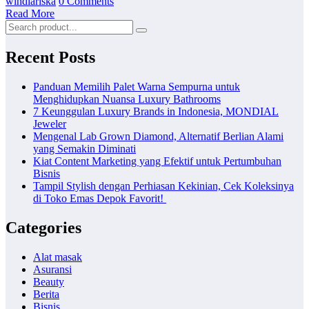
windiariska
0 Comments
Read More
Recent Posts
Panduan Memilih Palet Warna Sempurna untuk
Menghidupkan Nuansa Luxury Bathrooms
7 Keunggulan Luxury Brands in Indonesia, MONDIAL
Jeweler
Mengenal Lab Grown Diamond, Alternatif Berlian Alami
yang Semakin Diminati
Kiat Content Marketing yang Efektif untuk Pertumbuhan
Bisnis
Tampil Stylish dengan Perhiasan Kekinian, Cek Koleksinya
di Toko Emas Depok Favorit!
Categories
Alat masak
Asuransi
Beauty
Berita
Bisnis