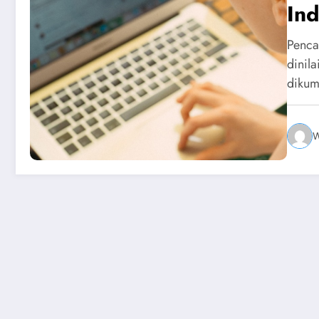
Ind
Penca
dinil
diku
W