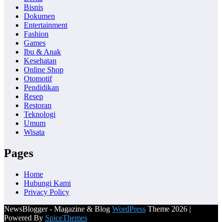
Bisnis
Dokumen
Entertainment
Fashion
Games
Ibu & Anak
Kesehatan
Online Shop
Otomotif
Pendidikan
Resep
Restoran
Teknologi
Umum
Wisata
Pages
Home
Hubungi Kami
Privacy Policy
NewsBlogger - Magazine & Blog
WordPress
Theme 2026 |
Powered By
SpiceThemes