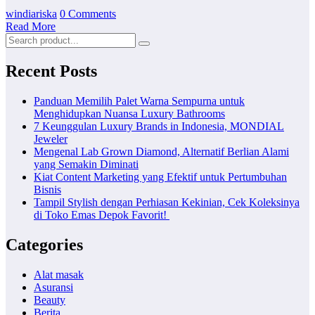
windiariska
0 Comments
Read More
Recent Posts
Panduan Memilih Palet Warna Sempurna untuk
Menghidupkan Nuansa Luxury Bathrooms
7 Keunggulan Luxury Brands in Indonesia, MONDIAL
Jeweler
Mengenal Lab Grown Diamond, Alternatif Berlian Alami
yang Semakin Diminati
Kiat Content Marketing yang Efektif untuk Pertumbuhan
Bisnis
Tampil Stylish dengan Perhiasan Kekinian, Cek Koleksinya
di Toko Emas Depok Favorit!
Categories
Alat masak
Asuransi
Beauty
Berita