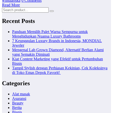
windiariska
0 Comments
Read More
Recent Posts
Panduan Memilih Palet Warna Sempurna untuk
Menghidupkan Nuansa Luxury Bathrooms
7 Keunggulan Luxury Brands in Indonesia, MONDIAL
Jeweler
Mengenal Lab Grown Diamond, Alternatif Berlian Alami
yang Semakin Diminati
Kiat Content Marketing yang Efektif untuk Pertumbuhan
Bisnis
Tampil Stylish dengan Perhiasan Kekinian, Cek Koleksinya
di Toko Emas Depok Favorit!
Categories
Alat masak
Asuransi
Beauty
Berita
Bisnis