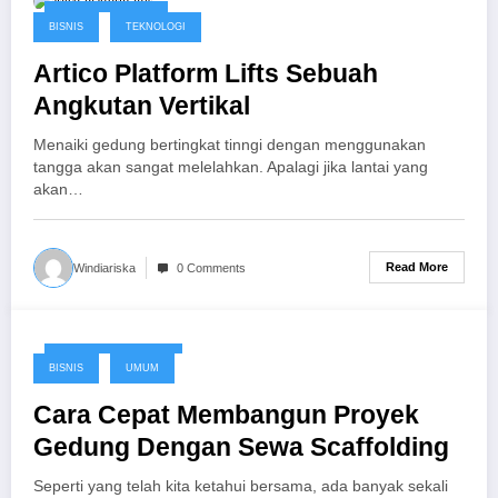
October 29, 2016
BISNIS
TEKNOLOGI
Artico Platform Lifts Sebuah
Angkutan Vertikal
Menaiki gedung bertingkat tinngi dengan menggunakan
tangga akan sangat melelahkan. Apalagi jika lantai yang
akan…
Read More
Windiariska
0 Comments
September 28, 2016
BISNIS
UMUM
Cara Cepat Membangun Proyek
Gedung Dengan Sewa Scaffolding
Seperti yang telah kita ketahui bersama, ada banyak sekali