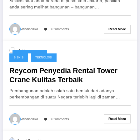
Sekilas saat anda berada di pusat kota Jakarta, pastilah
anda sering melihat bangunan – bangunan…
Read More
Windiariska
0 Comments
October 31, 2016
BISNIS
TEKNOLOGI
Reycom Penyedia Rental Tower
Crane Kulitas Terbaik
Pembangunan adalah salah satu bentuk dari adanya
perkembangan di suatu Negara terlebih lagi di zaman…
Read More
Windiariska
0 Comments