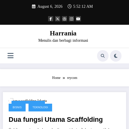
Skip
August 6, 2026
5:52:12 AM
to
content
Harrania
Menulis dan berbagi informasi
Home
reycom
November 1, 2016
BISNIS
TEKNOLOGI
Dua fungsi Utama Scaffolding