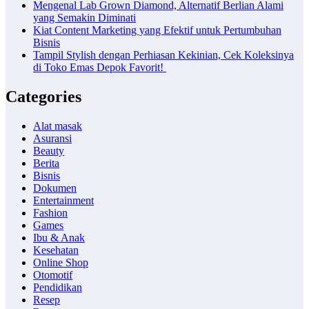
Mengenal Lab Grown Diamond, Alternatif Berlian Alami
yang Semakin Diminati
Kiat Content Marketing yang Efektif untuk Pertumbuhan
Bisnis
Tampil Stylish dengan Perhiasan Kekinian, Cek Koleksinya
di Toko Emas Depok Favorit!
Categories
Alat masak
Asuransi
Beauty
Berita
Bisnis
Dokumen
Entertainment
Fashion
Games
Ibu & Anak
Kesehatan
Online Shop
Otomotif
Pendidikan
Resep