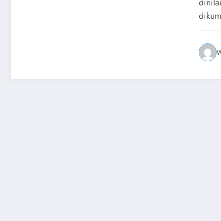
dinil
diku
W