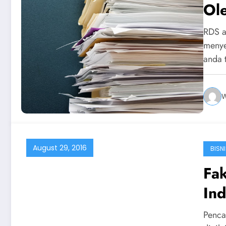
Ol
RDS a
menye
anda 
W
August 29, 2016
BISN
Fa
Ind
Penca