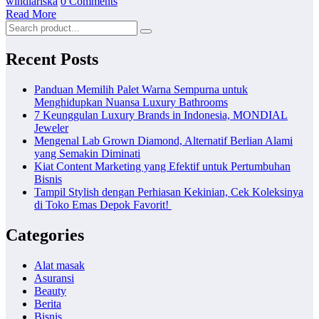
windiariska
0 Comments
Read More
Recent Posts
Panduan Memilih Palet Warna Sempurna untuk
Menghidupkan Nuansa Luxury Bathrooms
7 Keunggulan Luxury Brands in Indonesia, MONDIAL
Jeweler
Mengenal Lab Grown Diamond, Alternatif Berlian Alami
yang Semakin Diminati
Kiat Content Marketing yang Efektif untuk Pertumbuhan
Bisnis
Tampil Stylish dengan Perhiasan Kekinian, Cek Koleksinya
di Toko Emas Depok Favorit!
Categories
Alat masak
Asuransi
Beauty
Berita
Bisnis