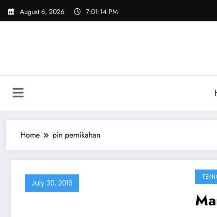
Skip
August 6, 2026
7:01:14 PM
to
content
Home
pin pernikahan
TEKN
July 30, 2016
Man