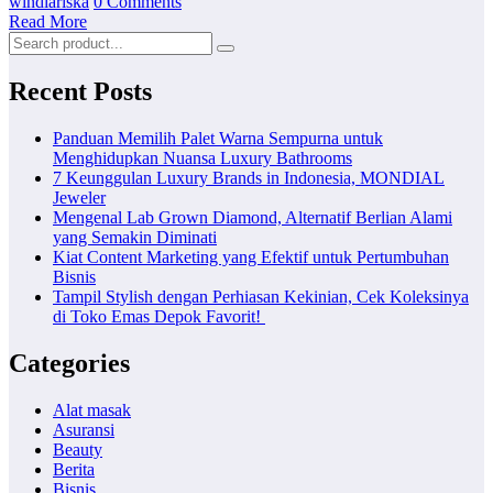
windiariska
0 Comments
Read More
Recent Posts
Panduan Memilih Palet Warna Sempurna untuk
Menghidupkan Nuansa Luxury Bathrooms
7 Keunggulan Luxury Brands in Indonesia, MONDIAL
Jeweler
Mengenal Lab Grown Diamond, Alternatif Berlian Alami
yang Semakin Diminati
Kiat Content Marketing yang Efektif untuk Pertumbuhan
Bisnis
Tampil Stylish dengan Perhiasan Kekinian, Cek Koleksinya
di Toko Emas Depok Favorit!
Categories
Alat masak
Asuransi
Beauty
Berita
Bisnis