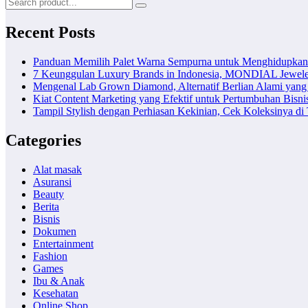
Recent Posts
Panduan Memilih Palet Warna Sempurna untuk Menghidupka
7 Keunggulan Luxury Brands in Indonesia, MONDIAL Jewele
Mengenal Lab Grown Diamond, Alternatif Berlian Alami yang
Kiat Content Marketing yang Efektif untuk Pertumbuhan Bisni
Tampil Stylish dengan Perhiasan Kekinian, Cek Koleksinya d
Categories
Alat masak
Asuransi
Beauty
Berita
Bisnis
Dokumen
Entertainment
Fashion
Games
Ibu & Anak
Kesehatan
Online Shop