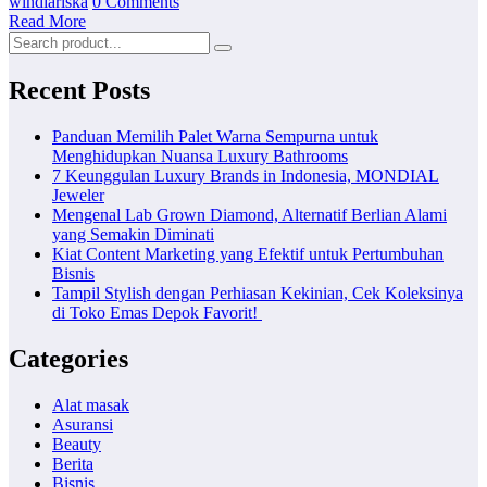
windiariska
0 Comments
Read More
Recent Posts
Panduan Memilih Palet Warna Sempurna untuk
Menghidupkan Nuansa Luxury Bathrooms
7 Keunggulan Luxury Brands in Indonesia, MONDIAL
Jeweler
Mengenal Lab Grown Diamond, Alternatif Berlian Alami
yang Semakin Diminati
Kiat Content Marketing yang Efektif untuk Pertumbuhan
Bisnis
Tampil Stylish dengan Perhiasan Kekinian, Cek Koleksinya
di Toko Emas Depok Favorit!
Categories
Alat masak
Asuransi
Beauty
Berita
Bisnis