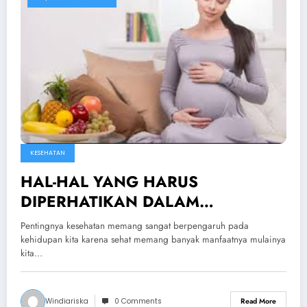
KESEHATAN
HAL-HAL YANG HARUS
DIPERHATIKAN DALAM
KESEHATAN IBU HAMIL
Pentingnya kesehatan memang sangat berpengaruh pada
kehidupan kita karena sehat memang banyak manfaatnya mulainya
kita…
Windiariska
0 Comments
Read More