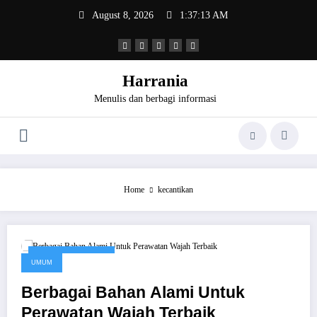
Skip
August 8, 2026
1:37:13 AM
to
content
Harrania
Menulis dan berbagi informasi
Home
kecantikan
November 24, 2016
UMUM
Berbagai Bahan Alami Untuk
Perawatan Wajah Terbaik