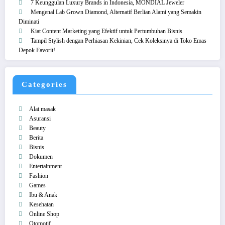
7 Keunggulan Luxury Brands in Indonesia, MONDIAL Jeweler
Mengenal Lab Grown Diamond, Alternatif Berlian Alami yang Semakin
Diminati
Kiat Content Marketing yang Efektif untuk Pertumbuhan Bisnis
Tampil Stylish dengan Perhiasan Kekinian, Cek Koleksinya di Toko Emas
Depok Favorit!
Categories
Alat masak
Asuransi
Beauty
Berita
Bisnis
Dokumen
Entertainment
Fashion
Games
Ibu & Anak
Kesehatan
Online Shop
Otomotif