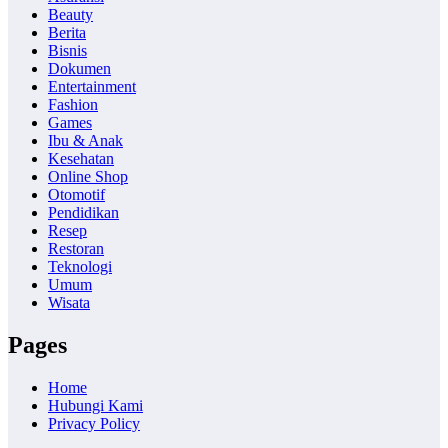
Beauty
Berita
Bisnis
Dokumen
Entertainment
Fashion
Games
Ibu & Anak
Kesehatan
Online Shop
Otomotif
Pendidikan
Resep
Restoran
Teknologi
Umum
Wisata
Pages
Home
Hubungi Kami
Privacy Policy