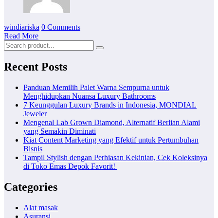
windiariska
0 Comments
Read More
Recent Posts
Panduan Memilih Palet Warna Sempurna untuk
Menghidupkan Nuansa Luxury Bathrooms
7 Keunggulan Luxury Brands in Indonesia, MONDIAL
Jeweler
Mengenal Lab Grown Diamond, Alternatif Berlian Alami
yang Semakin Diminati
Kiat Content Marketing yang Efektif untuk Pertumbuhan
Bisnis
Tampil Stylish dengan Perhiasan Kekinian, Cek Koleksinya
di Toko Emas Depok Favorit!
Categories
Alat masak
Asuransi