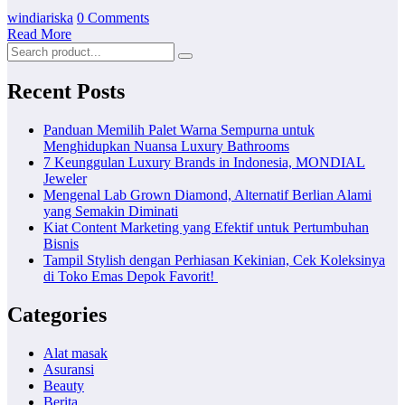
windiariska
0 Comments
Read More
Recent Posts
Panduan Memilih Palet Warna Sempurna untuk
Menghidupkan Nuansa Luxury Bathrooms
7 Keunggulan Luxury Brands in Indonesia, MONDIAL
Jeweler
Mengenal Lab Grown Diamond, Alternatif Berlian Alami
yang Semakin Diminati
Kiat Content Marketing yang Efektif untuk Pertumbuhan
Bisnis
Tampil Stylish dengan Perhiasan Kekinian, Cek Koleksinya
di Toko Emas Depok Favorit!
Categories
Alat masak
Asuransi
Beauty
Berita