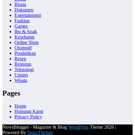
Bisnis
Dokumen
Entertainment
Fashion
Games
Ibu & Anak
Kesehatan
Online Shop
Otomotif
Pendidikan
Resep
Restoran
Teknologi
Umum
Wisata
Pages
Home
Hubungi Kami
Privacy Policy
NewsBlogger - Magazine & Blog
WordPress
Theme 2026 |
Powered By
SpiceThemes