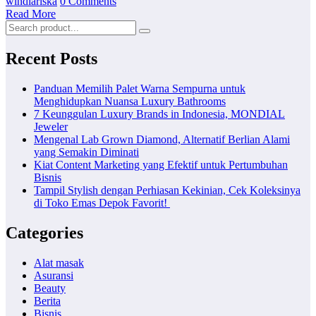
windiariska
0 Comments
Read More
Recent Posts
Panduan Memilih Palet Warna Sempurna untuk
Menghidupkan Nuansa Luxury Bathrooms
7 Keunggulan Luxury Brands in Indonesia, MONDIAL
Jeweler
Mengenal Lab Grown Diamond, Alternatif Berlian Alami
yang Semakin Diminati
Kiat Content Marketing yang Efektif untuk Pertumbuhan
Bisnis
Tampil Stylish dengan Perhiasan Kekinian, Cek Koleksinya
di Toko Emas Depok Favorit!
Categories
Alat masak
Asuransi
Beauty
Berita
Bisnis