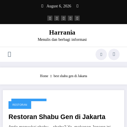
Skip
August 6, 2026
to
content
Harrania
Menulis dan berbagi informasi
Home
best shabu gen di Jakarta
September 23, 2016
RESTORAN
Restoran Shabu Gen di Jakarta
Anda menyukai shabu – shabu? Ya, makanan Jepang ini