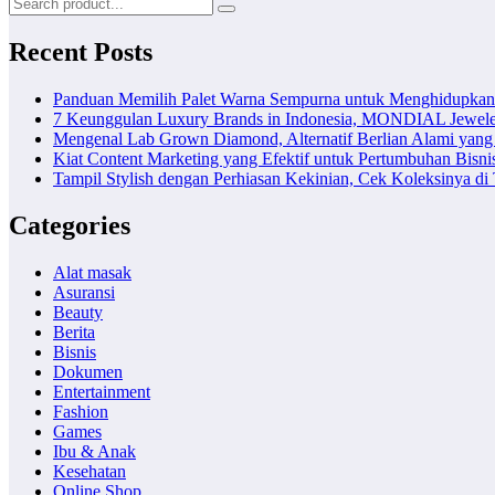
Recent Posts
Panduan Memilih Palet Warna Sempurna untuk Menghidupka
7 Keunggulan Luxury Brands in Indonesia, MONDIAL Jewele
Mengenal Lab Grown Diamond, Alternatif Berlian Alami yang
Kiat Content Marketing yang Efektif untuk Pertumbuhan Bisni
Tampil Stylish dengan Perhiasan Kekinian, Cek Koleksinya d
Categories
Alat masak
Asuransi
Beauty
Berita
Bisnis
Dokumen
Entertainment
Fashion
Games
Ibu & Anak
Kesehatan
Online Shop