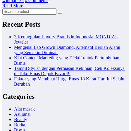
windiariska
0 Comments
Read More
Recent Posts
7 Keunggulan Luxury Brands in Indonesia, MONDIAL
Jeweler
Mengenal Lab Grown Diamond, Alternatif Berlian Alami
yang Semakin Diminati
Kiat Content Marketing yang Efektif untuk Pertumbuhan
Bisnis
Tampil Stylish dengan Perhiasan Kekinian, Cek Koleksinya
di Toko Emas Depok Favorit!
Faktor yang Membuat Harga Emas 18 Karat Hari Ini Selalu
Berubah
Categories
Alat masak
Asuransi
Beauty
Berita
Bisnis