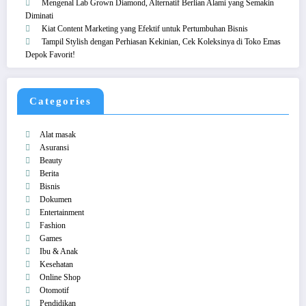
Mengenal Lab Grown Diamond, Alternatif Berlian Alami yang Semakin
Diminati
Kiat Content Marketing yang Efektif untuk Pertumbuhan Bisnis
Tampil Stylish dengan Perhiasan Kekinian, Cek Koleksinya di Toko Emas
Depok Favorit!
Categories
Alat masak
Asuransi
Beauty
Berita
Bisnis
Dokumen
Entertainment
Fashion
Games
Ibu & Anak
Kesehatan
Online Shop
Otomotif
Pendidikan