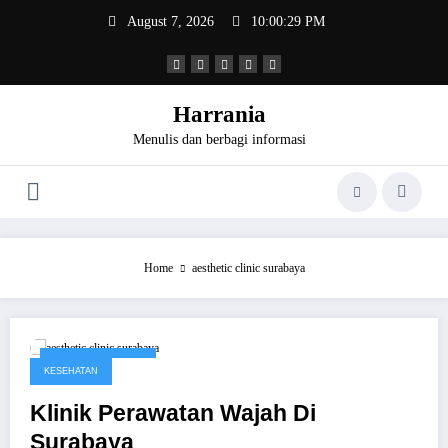
Skip
August 7, 2026
10:00:29 PM
to
content
Harrania
Menulis dan berbagi informasi
Home
aesthetic clinic surabaya
November 7, 2016
KESEHATAN
Klinik Perawatan Wajah Di
Surabaya