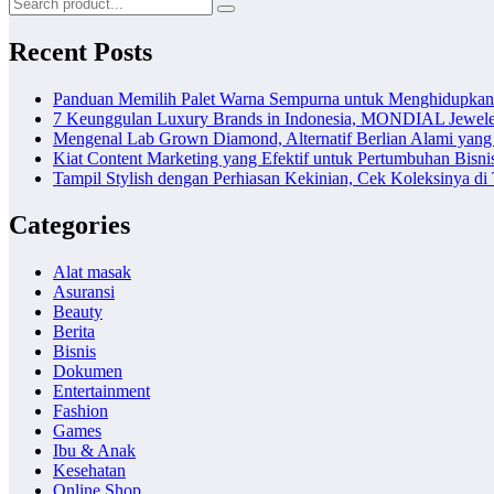
Recent Posts
Panduan Memilih Palet Warna Sempurna untuk Menghidupka
7 Keunggulan Luxury Brands in Indonesia, MONDIAL Jewele
Mengenal Lab Grown Diamond, Alternatif Berlian Alami yang
Kiat Content Marketing yang Efektif untuk Pertumbuhan Bisni
Tampil Stylish dengan Perhiasan Kekinian, Cek Koleksinya d
Categories
Alat masak
Asuransi
Beauty
Berita
Bisnis
Dokumen
Entertainment
Fashion
Games
Ibu & Anak
Kesehatan
Online Shop