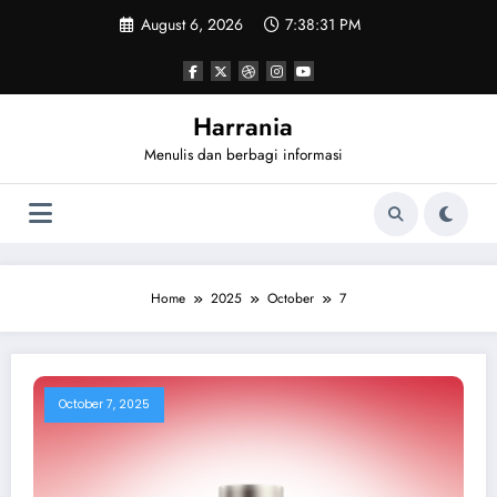
Skip
August 6, 2026
7:38:31 PM
to
content
Harrania
Menulis dan berbagi informasi
Home
2025
October
7
October 7, 2025