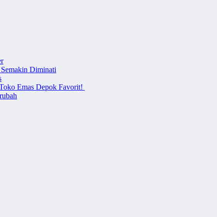
r
 Semakin Diminati
s
i Toko Emas Depok Favorit!
erubah