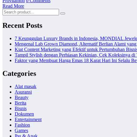
Provitamon
0 Comments
Read More
Recent Posts
7 Keunggulan Luxury Brands in Indonesia, MONDIAL Jewele
Mengenal Lab Grown Diamond, Alternatif Berlian Alami yang
Kiat Content Marketing yang Efektif untuk Pertumbuhan Bisni
Tampil Stylish dengan Perhiasan Kekinian, Cek Koleksinya d
Faktor yang Membuat Harga Emas 18 Karat Hari Ini Selalu B
Categories
Alat masak
Asuransi
Beauty
Berita
Bisnis
Dokumen
Entertainment
Fashion
Games
Ibu & Anak