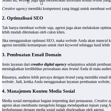
Selain itu,
website
juga bisa memberikan informasi terkait
brand
yang
Creative agency
memiliki kompetensi yang tinggi untuk membuat
web
2. Optimalisasi SEO
Tak hanya membuat
website
saja, agensi juga akan melakukan optima
lebih mudah ditemukan oleh calon klien.
Jika menggunakan optimasi SEO, maka
website
Anda akan muncul k
agensi memiliki kemampuan untuk riset
keyword
sehingga hasil lebih
3. Pembuatan Email Domain
Jenis layanan dari
creative digital agency
selanjutnya adalah pembua
meningkatkan kredibilitas perusahaan atau
brand
Anda di mata audie
Biasanya, audiens lebih percaya dengan
brand
yang memiliki email 
website
. Jadi, ketika Anda menggunakan layanan pembuatan
website
4. Manajemen Konten Media Sosial
Media sosial merupakan bagian terpenting dari pemasaran.
Creative 
agensi akan membantu mengelola hingga mendapatkan tujuan yang And
berhubungan dengan media sosial sudah diselesaikan oleh agensi.