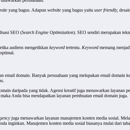
 ditawarkan perusahaan.
site
yang bagus. Adapun
website
yang bagus yaitu
user friendly,
desai
lisasi SEO (
Search Engine Optimization
). SEO sendiri merupakan tek
etika audiens mengetikkan
keyword
tertentu.
Keyword
memang menjadi 
 optimal.
tan email domain. Banyak perusahaan yang melupakan email domain ke
ns.
domain daripada yang tidak. Agensi kreatif juga menawarkan layanan
, maka Anda bisa mendapatkan layanan pembuatan email domain juga.
agency
juga menawarkan layanan manajemen konten media sosial. Melalui
a inginkan. Manajemen konten media sosial biasanya mulai dari tahap