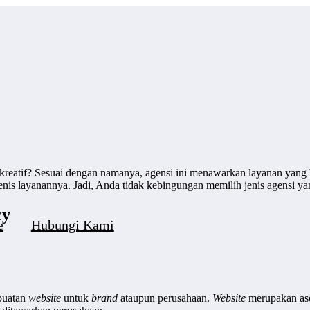
al kreatif? Sesuai dengan namanya, agensi ini menawarkan layanan yang
enis layanannya. Jadi, Anda tidak kebingungan memilih jenis agensi y
cy
e
Hubungi Kami
buatan
website
untuk
brand
ataupun perusahaan.
Website
merupakan ase