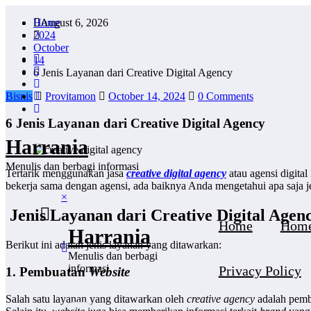
Skip
Home
August 6, 2026
to
2024
content
October
14
6 Jenis Layanan dari Creative Digital Agency
Bisnis
Provitamon
October 14, 2024
0 Comments
6 Jenis Layanan dari Creative Digital Agency
Harrania
Menulis dan berbagi informasi
Tertarik menggunakan jasa
creative digital agency
atau agensi digit
bekerja sama dengan agensi, ada baiknya Anda mengetahui apa saja j
×
Jenis Layanan dari Creative Digital Agen
Home
Hom
Harrania
Berikut ini adalah jenis layanan yang ditawarkan:
Menulis dan berbagi
informasi
Privacy Policy
1. Pembuatan
Website
Salah satu layanan yang ditawarkan oleh
creative agency
adalah pem