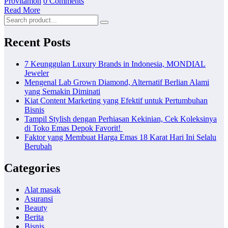
Provitamon
0 Comments
Read More
Recent Posts
7 Keunggulan Luxury Brands in Indonesia, MONDIAL
Jeweler
Mengenal Lab Grown Diamond, Alternatif Berlian Alami
yang Semakin Diminati
Kiat Content Marketing yang Efektif untuk Pertumbuhan
Bisnis
Tampil Stylish dengan Perhiasan Kekinian, Cek Koleksinya
di Toko Emas Depok Favorit!
Faktor yang Membuat Harga Emas 18 Karat Hari Ini Selalu
Berubah
Categories
Alat masak
Asuransi
Beauty
Berita
Bisnis