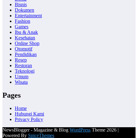
Bisnis
Dokumen
Entertainment
Fashion
Games
Ibu & Anak
Kesehatan
Online Shop
Otomotif
Pendidikan
Resep
Restoran
Teknologi
Umum
Wisata
Pages
Home
Hubungi Kami
Privacy Policy
NewsBlogger - Magazine & Blog
WordPress
Theme 2026 |
Powered By
SpiceThemes