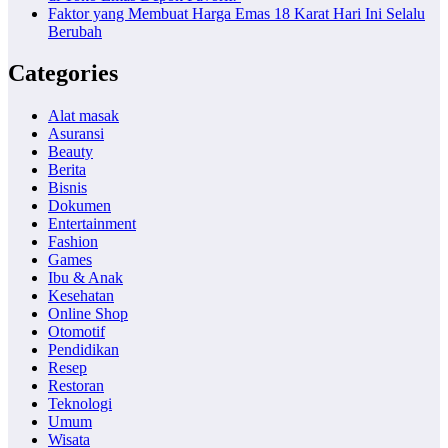
Faktor yang Membuat Harga Emas 18 Karat Hari Ini Selalu
Berubah
Categories
Alat masak
Asuransi
Beauty
Berita
Bisnis
Dokumen
Entertainment
Fashion
Games
Ibu & Anak
Kesehatan
Online Shop
Otomotif
Pendidikan
Resep
Restoran
Teknologi
Umum
Wisata