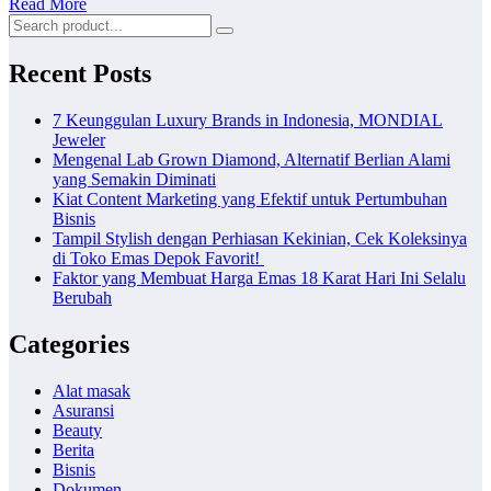
Read More
Recent Posts
7 Keunggulan Luxury Brands in Indonesia, MONDIAL
Jeweler
Mengenal Lab Grown Diamond, Alternatif Berlian Alami
yang Semakin Diminati
Kiat Content Marketing yang Efektif untuk Pertumbuhan
Bisnis
Tampil Stylish dengan Perhiasan Kekinian, Cek Koleksinya
di Toko Emas Depok Favorit!
Faktor yang Membuat Harga Emas 18 Karat Hari Ini Selalu
Berubah
Categories
Alat masak
Asuransi
Beauty
Berita
Bisnis
Dokumen