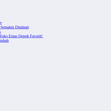
r
 Semakin Diminati
s
i Toko Emas Depok Favorit!
erubah