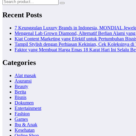
Recent Posts
7 Keunggulan Luxury Brands in Indonesia, MONDIAL Jewele
Mengenal Lab Grown Diamond, Alternatif Berlian Alami yang
Kiat Content Marketing yang Efektif untuk Pertumbuhan Bisni
Tampil Stylish dengan Perhiasan Kekinian, Cek Koleksinya d
Faktor yang Membuat Harga Emas 18 Karat Hari Ini Selalu B
Categories
Alat masak
Asuransi
Beauty
Berita
Bisnis
Dokumen
Entertainment
Fashion
Games
Ibu & Anak
Kesehatan
Online Shop