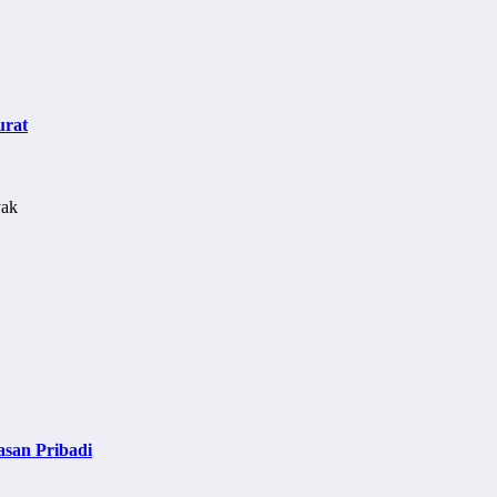
urat
asan Pribadi