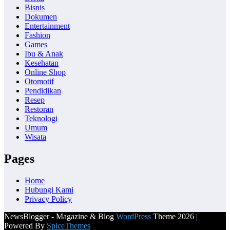
Bisnis
Dokumen
Entertainment
Fashion
Games
Ibu & Anak
Kesehatan
Online Shop
Otomotif
Pendidikan
Resep
Restoran
Teknologi
Umum
Wisata
Pages
Home
Hubungi Kami
Privacy Policy
NewsBlogger - Magazine & Blog
WordPress
Theme 2026 |
Powered By
SpiceThemes